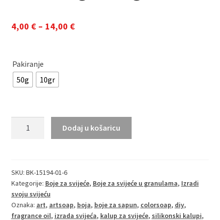
Raspon
4,00
€
–
14,00
€
cijena:
od
Pakiranje
4,00 €
50g
10gr
do
14,00 €
Bekro
Dodaj u košaricu
boja
za
svijeće
–
SKU:
BK-15194-01-6
Kategorije:
Boje za svijeće
,
Boje za svijeće u granulama
,
Izradi
Crna
svoju svijeću
10
Oznaka:
art
,
artsoap
,
boja
,
boje za sapun
,
colorsoap
,
diy
,
gr
fragrance oil
,
izrada svijeća
,
kalup za svijeće
,
silikonski kalupi
,