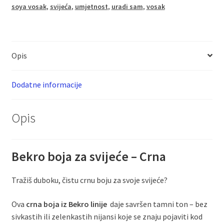
-
soya vosak
,
svijeća
,
umjetnost
,
uradi sam
,
vosak
50
gr.
količina
Opis
Dodatne informacije
Opis
Bekro boja za svijeće – Crna
Tražiš duboku, čistu crnu boju za svoje svijeće?
Ova
crna boja iz Bekro linije
daje savršen tamni ton – bez
sivkastih ili zelenkastih nijansi koje se znaju pojaviti kod