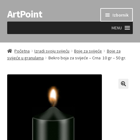
ArtPoint
Preskoči
Skoči
Izbornik
na
do
navigaciju
sadržaja
MENU
Uvjeti prodaje
Početna
Izradi svoju svijeću
Boje za svijeće
Boje za
svijeće u granulama
Bekro boja za svijeće – Crna 10 gr – 50 gr.