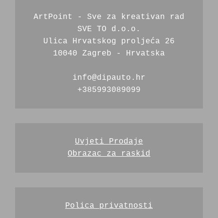
ArtPoint - Sve za kreativan rad
SVE TO d.o.o.
Ulica Hrvatskog proljeća 26
10040 Zagreb - Hrvatska
info@dipauto.hr
+385993089099
Uvjeti Prodaje
Obrazac za raskid
Polica privatnosti