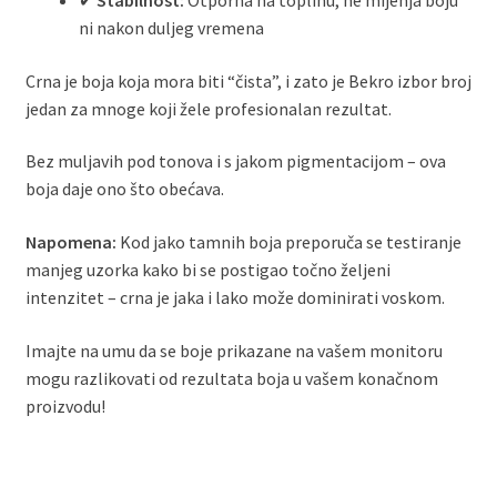
✔
Stabilnost:
Otporna na toplinu, ne mijenja boju
ni nakon duljeg vremena
Crna je boja koja mora biti “čista”, i zato je Bekro izbor broj
jedan za mnoge koji žele profesionalan rezultat.
Bez muljavih pod tonova i s jakom pigmentacijom – ova
boja daje ono što obećava.
Napomena:
Kod jako tamnih boja preporuča se testiranje
manjeg uzorka kako bi se postigao točno željeni
intenzitet – crna je jaka i lako može dominirati voskom.
Imajte na umu da se boje prikazane na vašem monitoru
mogu razlikovati od rezultata boja u vašem konačnom
proizvodu!