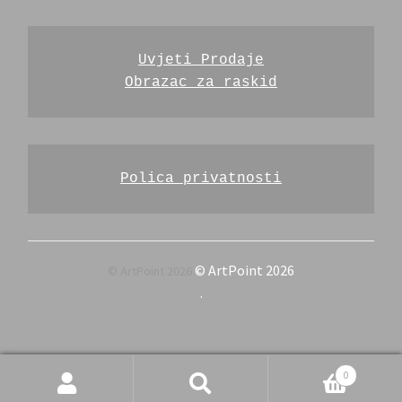
Uvjeti Prodaje
Obrazac za raskid
Polica privatnosti
© ArtPoint 2026
.
Pretraži
Pretraži:
0