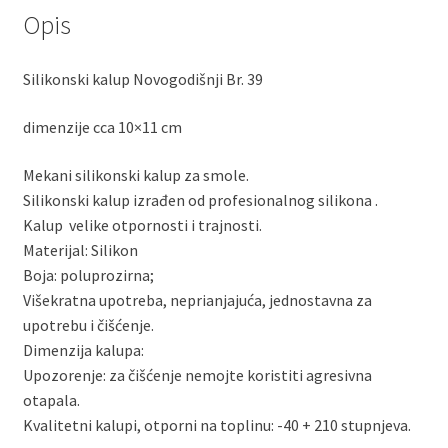
Opis
Silikonski kalup Novogodišnji Br. 39
dimenzije cca 10×11 cm
Mekani silikonski kalup za smole.
Silikonski kalup izrađen od profesionalnog silikona .
Kalup velike otpornosti i trajnosti.
Materijal: Silikon
Boja: poluprozirna;
Višekratna upotreba, neprianjajuća, jednostavna za
upotrebu i čišćenje.
Dimenzija kalupa:
Upozorenje: za čišćenje nemojte koristiti agresivna
otapala.
Kvalitetni kalupi, otporni na toplinu: -40 + 210 stupnjeva.