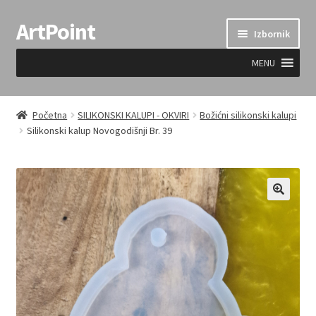
ArtPoint
Preskoči
Skoči
Izbornik
na
do
navigaciju
sadržaja
MENU
Uvjeti prodaje
Početna
SILIKONSKI KALUPI - OKVIRI
Božićni silikonski kalupi
Silikonski kalup Novogodišnji Br. 39