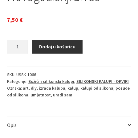
7,50
€
Silikonski
Dodaj u košaricu
kalup
Novogodišnji
Br.
39
SKU:
USSK-1066
Kategorije:
Božićni silikonski kalupi
,
SILIKONSKI KALUPI - OKVIRI
količina
Oznaka:
art
,
diy
,
izrada kalupa
,
kalup
,
kalupi od slikona
,
posude
od silikona
,
umjetnost
,
uradi sam
Opis