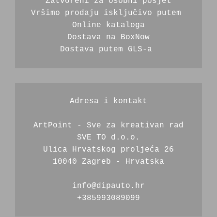
Zatvoreni za osobni posjet
Vršimo prodaju isključivo putem 
Online kataloga
Dostava na BoxNow
Dostava putem GLS-a 
Adresa i kontakt
ArtPoint - Sve za kreativan rad
SVE TO d.o.o.
Ulica Hrvatskog proljeća 26
10040 Zagreb - Hrvatska
info@dipauto.hr
+385993089099