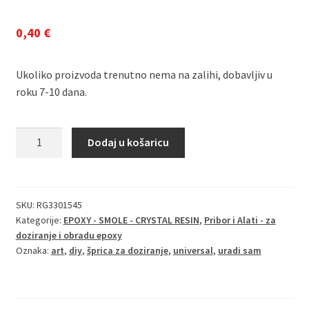
0,40
€
Ukoliko proizvoda trenutno nema na zalihi, dobavljiv u
roku 7-10 dana.
ŠPRICA
Dodaj u košaricu
ZA
DOZIRANJE
20ml
količina
SKU:
RG3301545
Kategorije:
EPOXY - SMOLE - CRYSTAL RESIN
,
Pribor i Alati - za
doziranje i obradu epoxy
Oznaka:
art
,
diy
,
šprica za doziranje
,
universal
,
uradi sam