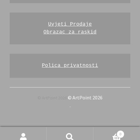
Uvjeti Prodaje
Obrazac za raskid
Polica privatnosti
© ArtPoint 2026
.
Pretraži
Pretraži:
0