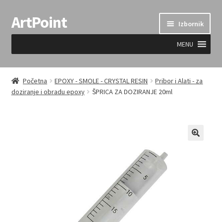
ArtPoint
Preskoči
Skoči
Izbornik
na
do
navigaciju
sadržaja
MENU
Uvjeti prodaje
Početna
EPOXY - SMOLE - CRYSTAL RESIN
Pribor i Alati - za
doziranje i obradu epoxy
ŠPRICA ZA DOZIRANJE 20ml