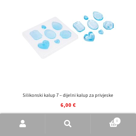
Silikonski kalup 7 – dijelni kalup za privjeske
6,00
€
Dodaj u košaricu
Pretraži
Pretraži:
0