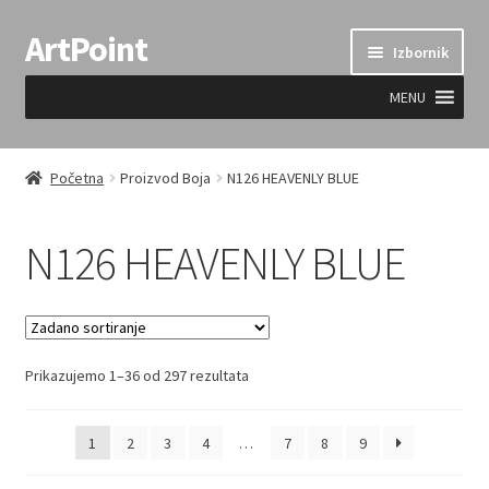
ArtPoint
Preskoči
Skoči
Izbornik
na
do
navigaciju
sadržaja
MENU
Uvjeti prodaje
Početna
Proizvod Boja
N126 HEAVENLY BLUE
N126 HEAVENLY BLUE
Prikazujemo 1–36 od 297 rezultata
1
2
3
4
…
7
8
9