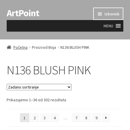
ArtPoint
Preskoči
Skoči
Izbornik
na
do
navigaciju
sadržaja
MENU
Uvjeti prodaje
Početna
Proizvod Boja
N136 BLUSH PINK
N136 BLUSH PINK
Prikazujemo 1–36 od 302 rezultata
1
2
3
4
…
7
8
9