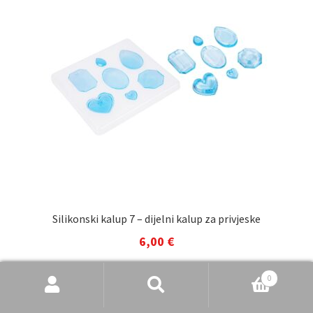
Silikonski kalup 7 – dijelni kalup za privjeske
6,00
€
Dodaj u košaricu
Pretraži
Pretraži:
0