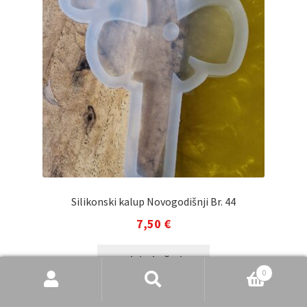
Silikonski kalup Novogodišnji Br. 44
7,50
€
Dodaj u košaricu
Pretraži
Pretraži:
0