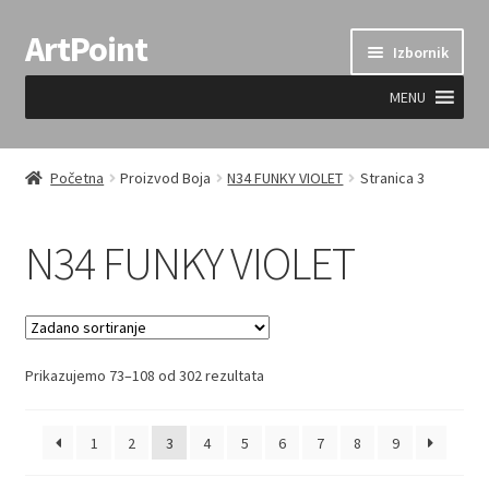
ArtPoint
Preskoči
Skoči
Izbornik
na
do
navigaciju
sadržaja
MENU
Uvjeti prodaje
Početna
Proizvod Boja
N34 FUNKY VIOLET
Stranica 3
N34 FUNKY VIOLET
Prikazujemo 73–108 od 302 rezultata
1
2
3
4
5
6
7
8
9