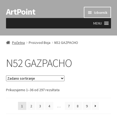
ArtPoint
Preskoči
Skoči
Izbornik
na
do
navigaciju
sadržaja
MENU
Uvjeti prodaje
Početna
Proizvod Boja
N52 GAZPACHO
N52 GAZPACHO
Prikazujemo 1–36 od 297 rezultata
1
2
3
4
…
7
8
9