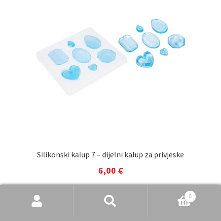
Silikonski kalup 7 – dijelni kalup za privjeske
6,00
€
Dodaj u košaricu
Pretraži
Pretraži:
0