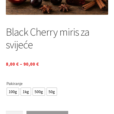
Black Cherry miris za
svijeće
Raspon
8,00
€
–
90,00
€
cijena:
od
Pakiranje
8,00 €
100g
1kg
500g
50g
do
90,00 €
Black