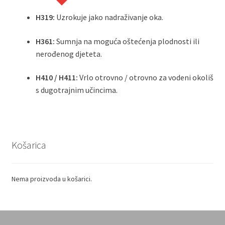
H319:
Uzrokuje jako nadraživanje oka
.
H361:
Sumnja na moguća oštećenja plodnosti ili
nerođenog djeteta
.
H410 / H411:
Vrlo otrovno / otrovno za vodeni okoliš
s dugotrajnim učincima
.
Košarica
Nema proizvoda u košarici.