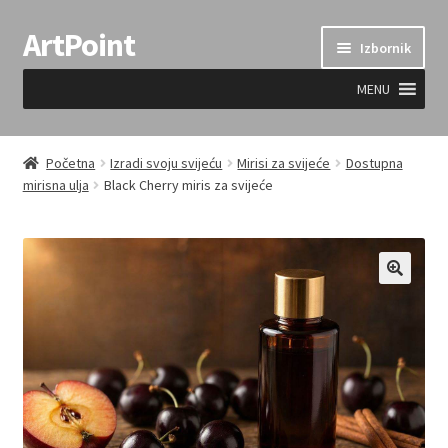
ArtPoint
Preskoči
Skoči
Izbornik
na
do
navigaciju
sadržaja
MENU
Uvjeti prodaje
Početna
Izradi svoju svijeću
Mirisi za svijeće
Dostupna
mirisna ulja
Black Cherry miris za svijeće