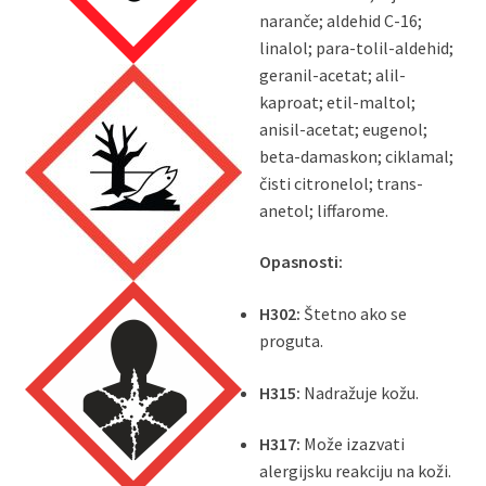
naranče; aldehid C-16;
linalol; para-tolil-aldehid;
geranil-acetat; alil-
kaproat; etil-maltol;
anisil-acetat; eugenol;
beta-damaskon; ciklamal;
čisti citronelol; trans-
anetol; liffarome
.
Opasnosti:
H302:
Štetno ako se
proguta
.
H315:
Nadražuje kožu
.
H317:
Može izazvati
alergijsku reakciju na koži
.