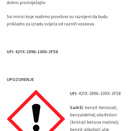
dobro promiješajte.
Svi mirisi koje nudimo posebno su razvijeni da budu
prikladni za izradu svijeća od raznih voskova.
UFI:
42YX-2896-100X-3F58
UPOZORENJE
UFI:
42YX-2896-100X-3F58
Sadrži:
benzil-benzoat;
benzaldehid; oksifeilon
(kristali ketona maline);
benzil-alkohol; ulje