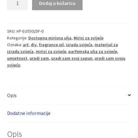
Dodaj u košaricu
Cherry
miris
za
svijeće
SKU:
AP-EU55025F-0
Kategorije:
Dostupna mirisna ulja
,
Mirisi za svijeće
količina
Oznaka:
art
,
diy
,
fragrance oil
,
izrada svijeća
,
materijal za
izradu svijeća
,
mirisi za svijeće
,
parfemska ulja za svijeće
,
umjetnost
,
uradi sam
,
uradi sam svoj sapun
,
uradi sam svoju
svijeću
Opis
Dodatne informacije
Opis