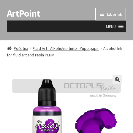
ArtPoint
Preskoči
Skoči
Izbornik
na
do
navigaciju
sadržaja
MENU
Uvjeti prodaje
Početna
Fluid Art - Alkoholne tinte - Yupo papir
Alcohol Ink
for fluid art and resin PLUM