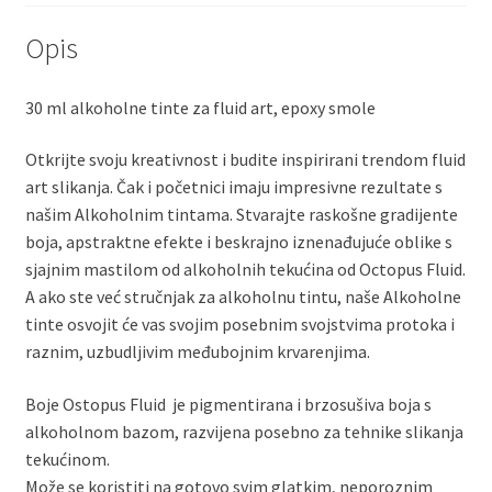
Opis
30 ml alkoholne tinte za fluid art, epoxy smole
Otkrijte svoju kreativnost i budite inspirirani trendom fluid
art slikanja. Čak i početnici imaju impresivne rezultate s
našim Alkoholnim tintama. Stvarajte raskošne gradijente
boja, apstraktne efekte i beskrajno iznenađujuće oblike s
sjajnim mastilom od alkoholnih tekućina od Octopus Fluid.
A ako ste već stručnjak za alkoholnu tintu, naše Alkoholne
tinte osvojit će vas svojim posebnim svojstvima protoka i
raznim, uzbudljivim međubojnim krvarenjima.
Boje Ostopus Fluid je pigmentirana i brzosušiva boja s
alkoholnom bazom, razvijena posebno za tehnike slikanja
tekućinom.
Može se koristiti na gotovo svim glatkim, neporoznim