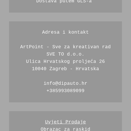
Dostava putem GLS-a 
Adresa i kontakt
ArtPoint - Sve za kreativan rad
SVE TO d.o.o.
Ulica Hrvatskog proljeća 26
10040 Zagreb - Hrvatska
info@dipauto.hr
+385993089099
Uvjeti Prodaje
Obrazac za raskid