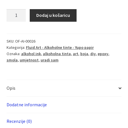
Alcohol
Dodaj u košaricu
Ink
for
fluid
art
SKU:
OF-AI-00026
Kategorija:
Fluid Art - Alkoholne tinte - Yupo papir
and
Oznaka:
alkohol ink
,
alkoholna tinta
,
art
,
boja
,
diy
,
epoxy
,
resin
smola
,
umjetnost
,
uradi sam
PLUM
količina
Opis
Dodatne informacije
Recenzije (0)