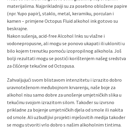
materijalima. Najprikladniji su za posebno obložene papire
(npr. Yupo papir), staklo, metal, keramiku, porculan i
kamen – primjene Octopus Fluid alkohol ink gotovo su
beskrajne.
Nakon sušenja, acid-free Alcohol Inks su vlažne i
vodonepropusne, ali mogu se ponovo ukapati ili ukloniti u
bilo kojem trenutku pomoću izopropilnog alkohola. Još
bolji rezultati mogu se postići korištenjem našeg sredstva
za čišćenje tekućine od Octopusa.
Zahvaljujući svom blistavom intenzitetu i izrazito dobro
uravnoteženom međubojnom krvarenju, naše boje za
alkohol nisu samo dobre za unošenje umjetničkih slika u
tekućinu svojom izrazitom silom. Također su izvrsno
prikladne za bojenje umjetničkih djela od smole ili nakita
od smole. Ali uzbudljivi projekti mješovitih medija također
se mogu stvoriti vrlo dobro s našim alkoholnim tintima.