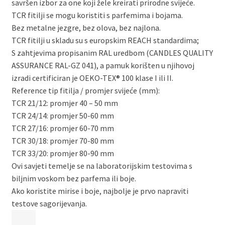
savršen izbor za one koji žele kreirati prirodne svijeće.
TCR fitilji se mogu koristiti s parfemima i bojama.
Bez metalne jezgre, bez olova, bez najlona.
TCR fitilji u skladu su s europskim REACH standardima;
S
zahtjevima propisanim RAL uredbom (CANDLES QUALITY
ASSURANCE RAL-GZ 041), a pamuk korišten u njihovoj
izradi certificiran je OEKO-TEX® 100 klase I ili II.
Reference tip fitilja / promjer svijeće (mm):
TCR 21/12: promjer 40 – 50 mm
TCR 24/14: promjer 50-60 mm
TCR 27/16: promjer 60-70 mm
TCR 30/18: promjer 70-80 mm
TCR 33/20: promjer 80-90 mm
Ovi savjeti temelje se na laboratorijskim testovima s
biljnim voskom bez parfema ili boje.
Ako koristite mirise i boje, najbolje je prvo napraviti
testove sagorijevanja.