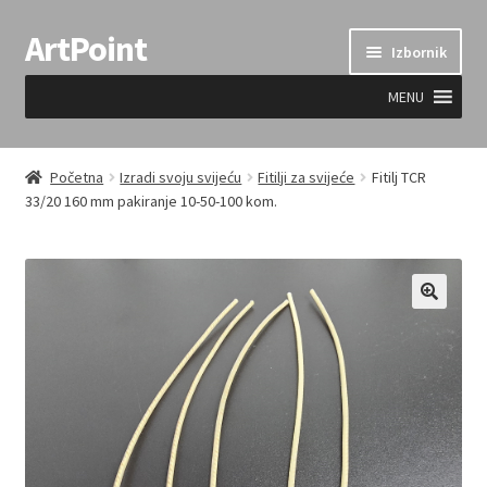
ArtPoint
Preskoči
Skoči
Izbornik
na
do
navigaciju
sadržaja
MENU
Uvjeti prodaje
Početna
Izradi svoju svijeću
Fitilji za svijeće
Fitilj TCR
33/20 160 mm pakiranje 10-50-100 kom.