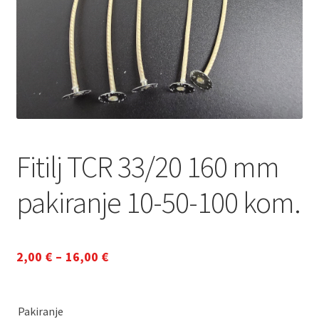
Fitilj TCR 33/20 160 mm
pakiranje 10-50-100 kom.
Raspon
2,00
€
–
16,00
€
cijena:
od
Pakiranje
2,00 €