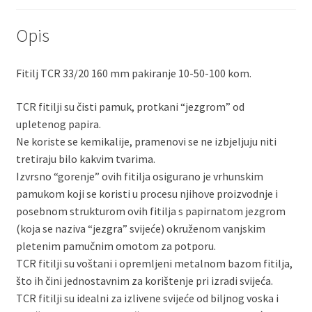
Opis
Fitilj TCR 33/20 160 mm pakiranje 10-50-100 kom.
TCR fitilji su čisti pamuk, protkani “jezgrom” od
upletenog papira.
Ne koriste se kemikalije, pramenovi se ne izbjeljuju niti
tretiraju bilo kakvim tvarima.
Izvrsno “gorenje” ovih fitilja osigurano je vrhunskim
pamukom koji se koristi u procesu njihove proizvodnje i
posebnom strukturom ovih fitilja s papirnatom jezgrom
(koja se naziva “jezgra” svijeće) okruženom vanjskim
pletenim pamučnim omotom za potporu.
TCR fitilji su voštani i opremljeni metalnom bazom fitilja,
što ih čini jednostavnim za korištenje pri izradi svijeća.
TCR fitilji su idealni za izlivene svijeće od biljnog voska i