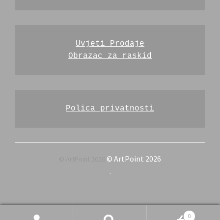
Uvjeti Prodaje
Obrazac za raskid
Polica privatnosti
© ArtPoint 2026
.
Pretraži
Pretraži:
0