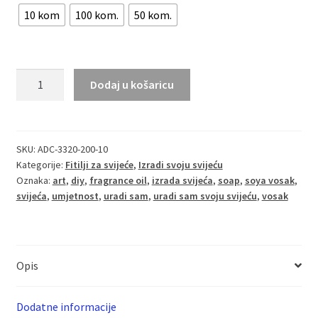
10 kom
100 kom.
50 kom.
do
16,00 €
Fitilj
Dodaj u košaricu
TCR
33/20
160
mm
SKU:
ADC-3320-200-10
Kategorije:
Fitilji za svijeće
,
Izradi svoju svijeću
pakiranje
Oznaka:
art
,
diy
,
fragrance oil
,
izrada svijeća
,
soap
,
soya vosak
,
10-
svijeća
,
umjetnost
,
uradi sam
,
uradi sam svoju svijeću
,
vosak
50-
100
kom.
količina
Opis
Dodatne informacije