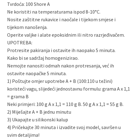
Tvrdoća: 100 Shore A
Ne koristiti na temperaturama ispod 8-10°C.
Nosite zaštitne rukavice i naočale i tijekom smjese i
tijekom nanošenja.
Operite valjke i alate epoksidnim ili nitro razrjeđivačem.
UPOTREBA:
Protresite pakiranja i ostavite ih naopako 5 minuta.
Kako bi se sadržaj homogenizirao.
Nemojte nanositi odmah nakon protresanja, već ih
ostavite naopačke 5 minuta.
1) Poštujte omjer upotrebe A + B (100:110 u težini)
koristeći vagu, slijedeći jednostavnu formulu: grama A x 1,1
= grama B
Neki primjeri: 100 g A x 1,1 = 110 g B. 50 g A x 1,1 = 55 g B.
2) Miješajte A + B jednu minutu
3) Ukapajte u silikonski kalup
4) Pričekajte 30 minuta i izvadite svoj model, savršen u
svim detaljima!