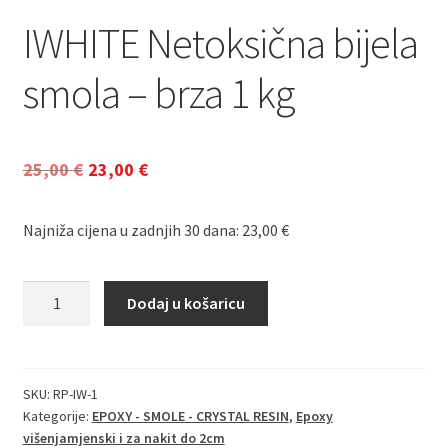
IWHITE Netoksična bijela
smola – brza 1 kg
Izvorna
Trenutna
25,00
€
23,00
€
cijena
cijena
bila
je:
Najniža cijena u zadnjih 30 dana:
23,00
€
je:
23,00 €.
25,00 €.
IWHITE
Dodaj u košaricu
Netoksična
bijela
smola
-
SKU:
RP-IW-1
Kategorije:
EPOXY - SMOLE - CRYSTAL RESIN
,
Epoxy
brza
višenjamjenski i za nakit do 2cm
1