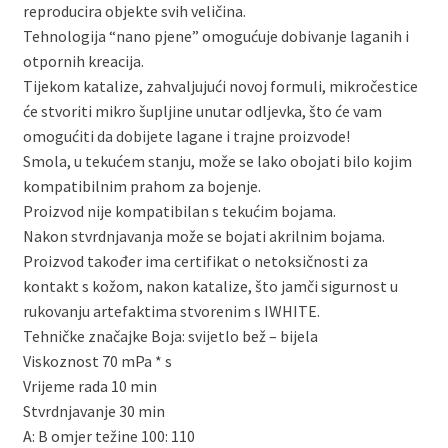
reproducira objekte svih veličina.
Tehnologija “nano pjene” omogućuje dobivanje laganih i
otpornih kreacija.
Tijekom katalize, zahvaljujući novoj formuli, mikročestice
će stvoriti mikro šupljine unutar odljevka, što će vam
omogućiti da dobijete lagane i trajne proizvode!
Smola, u tekućem stanju, može se lako obojati bilo kojim
kompatibilnim prahom za bojenje.
Proizvod nije kompatibilan s tekućim bojama.
Nakon stvrdnjavanja može se bojati akrilnim bojama.
Proizvod također ima certifikat o netoksičnosti za
kontakt s kožom, nakon katalize, što jamči sigurnost u
rukovanju artefaktima stvorenim s IWHITE.
Tehničke značajke Boja: svijetlo bež – bijela
Viskoznost 70 mPa * s
Vrijeme rada 10 min
Stvrdnjavanje 30 min
A: B omjer težine 100: 110