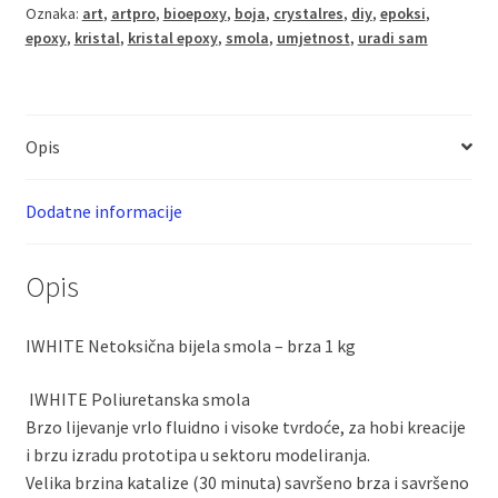
Oznaka:
art
,
artpro
,
bioepoxy
,
boja
,
crystalres
,
diy
,
epoksi
,
kg
epoxy
,
kristal
,
kristal epoxy
,
smola
,
umjetnost
,
uradi sam
količina
Opis
Dodatne informacije
Opis
IWHITE Netoksična bijela smola – brza 1 kg
IWHITE Poliuretanska smola
Brzo lijevanje vrlo fluidno i visoke tvrdoće, za hobi kreacije
i brzu izradu prototipa u sektoru modeliranja.
Velika brzina katalize (30 minuta) savršeno brza i savršeno