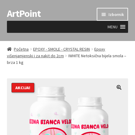
ArtPoint
Preskoči
Skoči
Izbornik
na
do
navigaciju
sadržaja
MENU
Uvjeti prodaje
Početna
EPOXY - SMOLE - CRYSTAL RESIN
Epoxy
višenjamjenski i za nakit do 2cm
IWHITE Netoksična bijela smola –
brza 1 kg
AKCIJA!