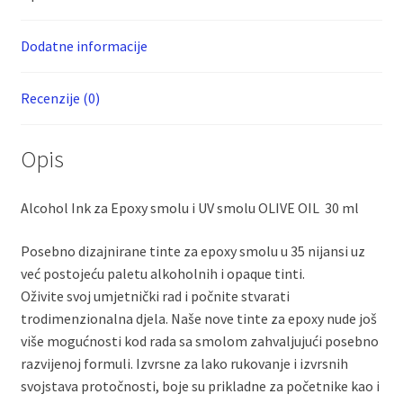
ml
količina
Dodatne informacije
Recenzije (0)
Opis
Alcohol Ink za Epoxy smolu i UV smolu OLIVE OIL 30 ml
Posebno dizajnirane tinte za epoxy smolu u 35 nijansi uz
već postojeću paletu alkoholnih i opaque tinti.
Oživite svoj umjetnički rad i počnite stvarati
trodimenzionalna djela. Naše nove tinte za epoxy nude još
više mogućnosti kod rada sa smolom zahvaljujući posebno
razvijenoj formuli. Izvrsne za lako rukovanje i izvrsnih
svojstava protočnosti, boje su prikladne za početnike kao i