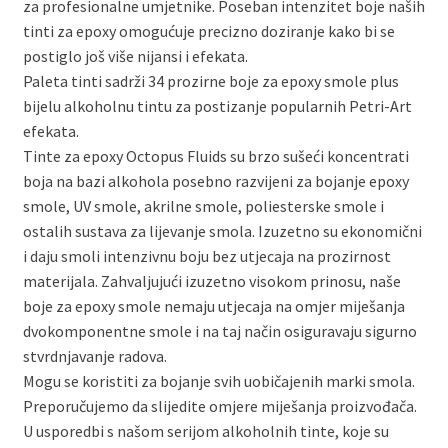
za profesionalne umjetnike. Poseban intenzitet boje naših
tinti za epoxy omogućuje precizno doziranje kako bi se
postiglo još više nijansi i efekata.
Paleta tinti sadrži 34 prozirne boje za epoxy smole plus
bijelu alkoholnu tintu za postizanje popularnih Petri-Art
efekata.
Tinte za epoxy Octopus Fluids su brzo sušeći koncentrati
boja na bazi alkohola posebno razvijeni za bojanje epoxy
smole, UV smole, akrilne smole, poliesterske smole i
ostalih sustava za lijevanje smola. Izuzetno su ekonomični
i daju smoli intenzivnu boju bez utjecaja na prozirnost
materijala. Zahvaljujući izuzetno visokom prinosu, naše
boje za epoxy smole nemaju utjecaja na omjer miješanja
dvokomponentne smole i na taj način osiguravaju sigurno
stvrdnjavanje radova.
Mogu se koristiti za bojanje svih uobičajenih marki smola.
Preporučujemo da slijedite omjere miješanja proizvođača.
U usporedbi s našom serijom alkoholnih tinte, koje su