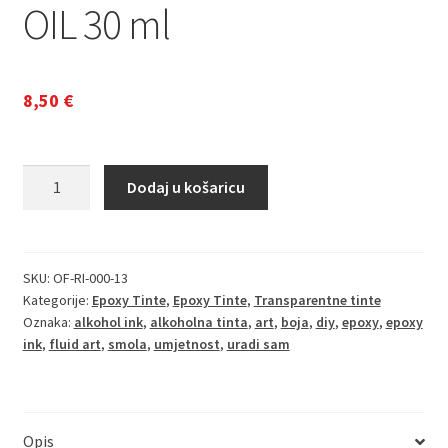
OIL 30 ml
8,50
€
Alcohol
Dodaj u košaricu
Ink
za
Epoxy
smolu
SKU:
OF-RI-000-13
Kategorije:
Epoxy Tinte
,
Epoxy Tinte
,
Transparentne tinte
i
Oznaka:
alkohol ink
,
alkoholna tinta
,
art
,
boja
,
diy
,
epoxy
,
epoxy
UV
ink
,
fluid art
,
smola
,
umjetnost
,
uradi sam
smolu
OLIVE
OIL
30
Opis