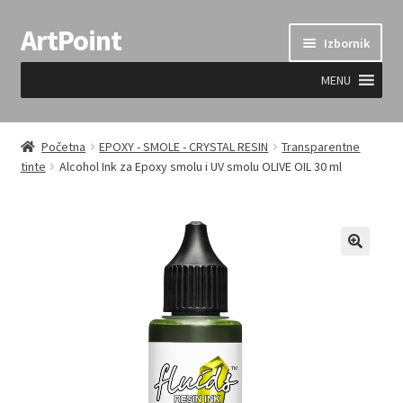
ArtPoint
Preskoči
Skoči
Izbornik
na
do
navigaciju
sadržaja
MENU
Uvjeti prodaje
Početna
EPOXY - SMOLE - CRYSTAL RESIN
Transparentne
tinte
Alcohol Ink za Epoxy smolu i UV smolu OLIVE OIL 30 ml