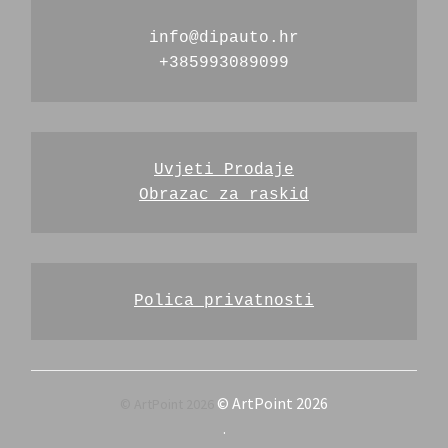
info@dipauto.hr
+385993089099
Uvjeti Prodaje
Obrazac za raskid
Polica privatnosti
© ArtPoint 2026
.