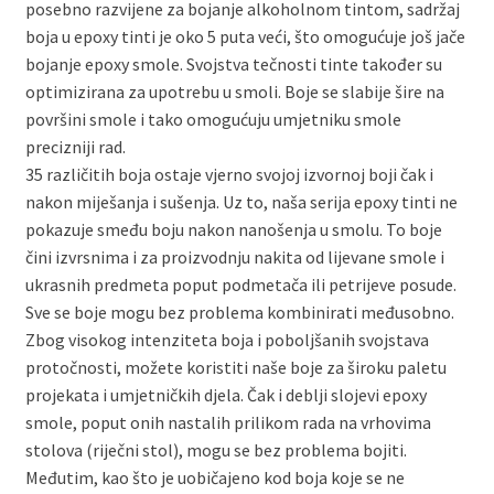
posebno razvijene za bojanje alkoholnom tintom, sadržaj
boja u epoxy tinti je oko 5 puta veći, što omogućuje još jače
bojanje epoxy smole. Svojstva tečnosti tinte također su
optimizirana za upotrebu u smoli. Boje se slabije šire na
površini smole i tako omogućuju umjetniku smole
precizniji rad.
35 različitih boja ostaje vjerno svojoj izvornoj boji čak i
nakon miješanja i sušenja. Uz to, naša serija epoxy tinti ne
pokazuje smeđu boju nakon nanošenja u smolu. To boje
čini izvrsnima i za proizvodnju nakita od lijevane smole i
ukrasnih predmeta poput podmetača ili petrijeve posude.
Sve se boje mogu bez problema kombinirati međusobno.
Zbog visokog intenziteta boja i poboljšanih svojstava
protočnosti, možete koristiti naše boje za široku paletu
projekata i umjetničkih djela. Čak i deblji slojevi epoxy
smole, poput onih nastalih prilikom rada na vrhovima
stolova (riječni stol), mogu se bez problema bojiti.
Međutim, kao što je uobičajeno kod boja koje se ne