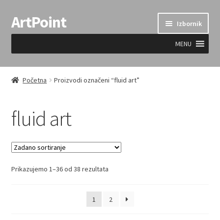
ArtPoint
Preskoči
Skoči
Izbornik
na
do
navigaciju
sadržaja
MENU
Uvjeti prodaje
Početna
Proizvodi označeni “fluid art”
fluid art
Prikazujemo 1–36 od 38 rezultata
1
2