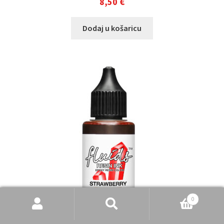
8,50
€
Dodaj u košaricu
Pretraži
Pretraži:
0