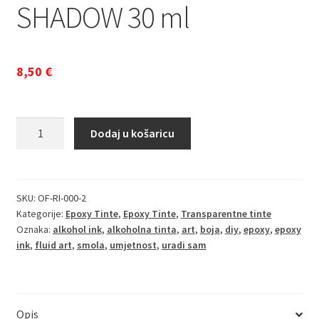
SHADOW 30 ml
8,50
€
Alcohol
Dodaj u košaricu
Ink
za
Epoxy
smolu
SKU:
OF-RI-000-2
Kategorije:
Epoxy Tinte
,
Epoxy Tinte
,
Transparentne tinte
i
Oznaka:
alkohol ink
,
alkoholna tinta
,
art
,
boja
,
diy
,
epoxy
,
epoxy
UV
ink
,
fluid art
,
smola
,
umjetnost
,
uradi sam
smolu
SHADOW
30
ml
Opis