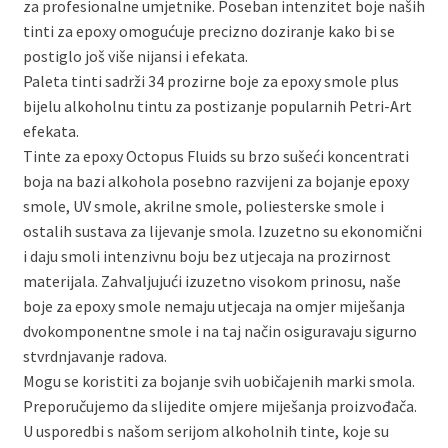
za profesionalne umjetnike. Poseban intenzitet boje naših
tinti za epoxy omogućuje precizno doziranje kako bi se
postiglo još više nijansi i efekata.
Paleta tinti sadrži 34 prozirne boje za epoxy smole plus
bijelu alkoholnu tintu za postizanje popularnih Petri-Art
efekata.
Tinte za epoxy Octopus Fluids su brzo sušeći koncentrati
boja na bazi alkohola posebno razvijeni za bojanje epoxy
smole, UV smole, akrilne smole, poliesterske smole i
ostalih sustava za lijevanje smola. Izuzetno su ekonomični
i daju smoli intenzivnu boju bez utjecaja na prozirnost
materijala. Zahvaljujući izuzetno visokom prinosu, naše
boje za epoxy smole nemaju utjecaja na omjer miješanja
dvokomponentne smole i na taj način osiguravaju sigurno
stvrdnjavanje radova.
Mogu se koristiti za bojanje svih uobičajenih marki smola.
Preporučujemo da slijedite omjere miješanja proizvođača.
U usporedbi s našom serijom alkoholnih tinte, koje su