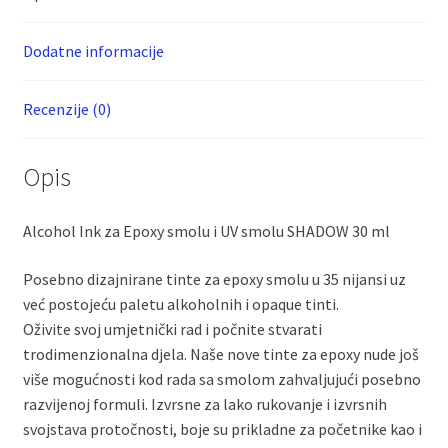
količina
Dodatne informacije
Recenzije (0)
Opis
Alcohol Ink za Epoxy smolu i UV smolu SHADOW 30 ml
Posebno dizajnirane tinte za epoxy smolu u 35 nijansi uz
već postojeću paletu alkoholnih i opaque tinti.
Oživite svoj umjetnički rad i počnite stvarati
trodimenzionalna djela. Naše nove tinte za epoxy nude još
više mogućnosti kod rada sa smolom zahvaljujući posebno
razvijenoj formuli. Izvrsne za lako rukovanje i izvrsnih
svojstava protočnosti, boje su prikladne za početnike kao i