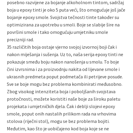
posebno razvijene za bojanje alkoholnom tintom, sadržaj
boja u epoxy tinti je oko 5 puta veći, što omogućuje još jače
bojanje epoxy smole. Svojstva tečnosti tinte također su
optimizirana za upotrebu u smoli. Boje se slabije šire na
površini smole i tako omogućuju umjetniku smole
precizniji rad.
35 različitih boja ostaje vjerno svojoj izvornoj boji čak i
nakon miješanja i sušenja. Uz to, naša serija epoxy tinti ne
pokazuje smeđu boju nakon nanošenja u smolu. To boje
čini izvrsnima i za proizvodnju nakita od lijevane smole i
ukrasnih predmeta poput podmetača ili petrijeve posude.
Sve se boje mogu bez problema kombinirati međusobno.
Zbog visokog intenziteta boja i poboljšanih svojstava
protočnosti, možete koristiti naše boje za široku paletu
projekata i umjetničkih djela. Čak i deblji slojevi epoxy
smole, poput onih nastalih prilikom rada na vrhovima
stolova (riječni stol), mogu se bez problema bojiti.
Međutim, kao što je uobičajeno kod boja koje se ne