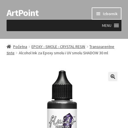
ArtPoint
Preskoči
Skoči
Izbornik
na
do
navigaciju
sadržaja
MENU
Uvjeti prodaje
Početna
EPOXY - SMOLE - CRYSTAL RESIN
Transparentne
tinte
Alcohol Ink za Epoxy smolu i UV smolu SHADOW 30 ml