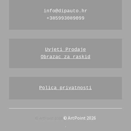
info@dipauto.hr
+385993089099
Uvjeti Prodaje
Obrazac za raskid
Polica privatnosti
© ArtPoint 2026
.