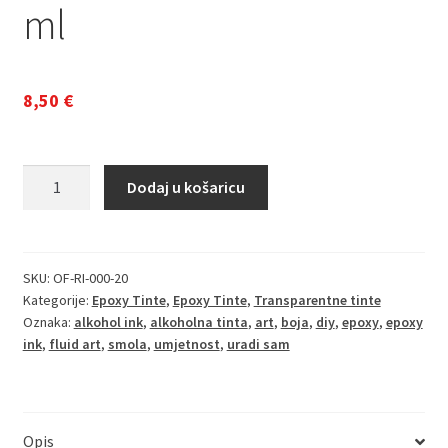
ml
8,50
€
Alcohol
Dodaj u košaricu
Ink
za
Epoxy
smolu
SKU:
OF-RI-000-20
Kategorije:
Epoxy Tinte
,
Epoxy Tinte
,
Transparentne tinte
i
Oznaka:
alkohol ink
,
alkoholna tinta
,
art
,
boja
,
diy
,
epoxy
,
epoxy
UV
ink
,
fluid art
,
smola
,
umjetnost
,
uradi sam
smolu
SUN
30
ml
Opis