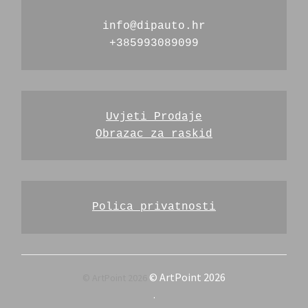
info@dipauto.hr
+385993089099
Uvjeti Prodaje
Obrazac za raskid
Polica privatnosti
© ArtPoint 2026
.