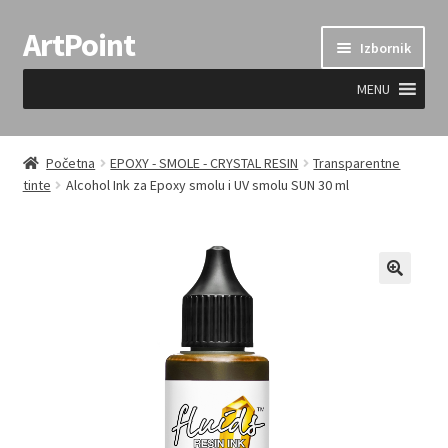
ArtPoint
Preskoči
Skoči
Izbornik
na
do
navigaciju
sadržaja
MENU
Uvjeti prodaje
Početna
EPOXY - SMOLE - CRYSTAL RESIN
Transparentne
tinte
Alcohol Ink za Epoxy smolu i UV smolu SUN 30 ml