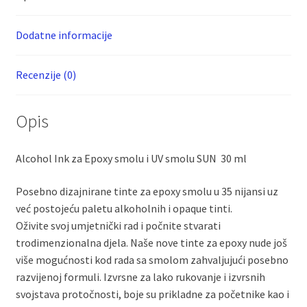
količina
Dodatne informacije
Recenzije (0)
Opis
Alcohol Ink za Epoxy smolu i UV smolu SUN 30 ml
Posebno dizajnirane tinte za epoxy smolu u 35 nijansi uz
već postojeću paletu alkoholnih i opaque tinti.
Oživite svoj umjetnički rad i počnite stvarati
trodimenzionalna djela. Naše nove tinte za epoxy nude još
više mogućnosti kod rada sa smolom zahvaljujući posebno
razvijenoj formuli. Izvrsne za lako rukovanje i izvrsnih
svojstava protočnosti, boje su prikladne za početnike kao i