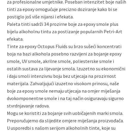
za profesionalne umjetnike. Poseban intenzitet boje naših
tinti za epoxy omogućuje precizno doziranje kako bi se
postiglo još više nijansi i efekata.
Paleta tinti sadrži 34 prozirne boje za epoxy smole plus
bijelu alkoholnu tintu za postizanje popularnih Petri-Art
efekata.
Tinte za epoxy Octopus Fluids su brzo sušeći koncentrati
boja na bazi alkohola posebno razvijeni za bojanje epoxy
smole, UV smole, akrilne smole, poliesterske smole i
ostalih sustava za lijevanje smola. Izuzetno su ekonomični
i daju smoli intenzivnu boju bez utjecaja na prozirnost
materijala. Zahvaljujući izuzetno visokom prinosu, naše
boje za epoxy smole nemaju utjecaja na omjer miješanja
dvokomponentne smole i na taj način osiguravaju sigurno
stvrdnjavanje radova.
Mogu se koristiti za bojanje svih uobičajenih marki smola.
Preporučujemo da slijedite omjere miješanja proizvođača.
U usporedbi s našom serijom alkoholnih tinte, koje su