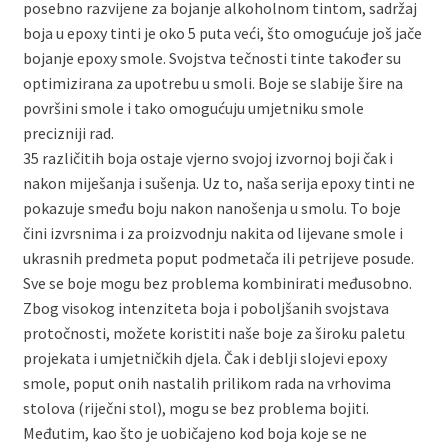
posebno razvijene za bojanje alkoholnom tintom, sadržaj
boja u epoxy tinti je oko 5 puta veći, što omogućuje još jače
bojanje epoxy smole. Svojstva tečnosti tinte također su
optimizirana za upotrebu u smoli. Boje se slabije šire na
površini smole i tako omogućuju umjetniku smole
precizniji rad.
35 različitih boja ostaje vjerno svojoj izvornoj boji čak i
nakon miješanja i sušenja. Uz to, naša serija epoxy tinti ne
pokazuje smeđu boju nakon nanošenja u smolu. To boje
čini izvrsnima i za proizvodnju nakita od lijevane smole i
ukrasnih predmeta poput podmetača ili petrijeve posude.
Sve se boje mogu bez problema kombinirati međusobno.
Zbog visokog intenziteta boja i poboljšanih svojstava
protočnosti, možete koristiti naše boje za široku paletu
projekata i umjetničkih djela. Čak i deblji slojevi epoxy
smole, poput onih nastalih prilikom rada na vrhovima
stolova (riječni stol), mogu se bez problema bojiti.
Međutim, kao što je uobičajeno kod boja koje se ne