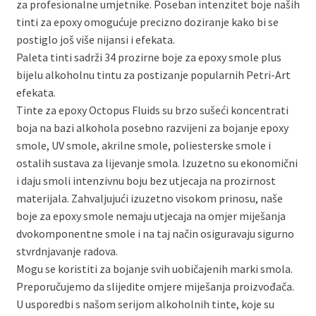
za profesionalne umjetnike. Poseban intenzitet boje naših
tinti za epoxy omogućuje precizno doziranje kako bi se
postiglo još više nijansi i efekata.
Paleta tinti sadrži 34 prozirne boje za epoxy smole plus
bijelu alkoholnu tintu za postizanje popularnih Petri-Art
efekata.
Tinte za epoxy Octopus Fluids su brzo sušeći koncentrati
boja na bazi alkohola posebno razvijeni za bojanje epoxy
smole, UV smole, akrilne smole, poliesterske smole i
ostalih sustava za lijevanje smola. Izuzetno su ekonomični
i daju smoli intenzivnu boju bez utjecaja na prozirnost
materijala. Zahvaljujući izuzetno visokom prinosu, naše
boje za epoxy smole nemaju utjecaja na omjer miješanja
dvokomponentne smole i na taj način osiguravaju sigurno
stvrdnjavanje radova.
Mogu se koristiti za bojanje svih uobičajenih marki smola.
Preporučujemo da slijedite omjere miješanja proizvođača.
U usporedbi s našom serijom alkoholnih tinte, koje su