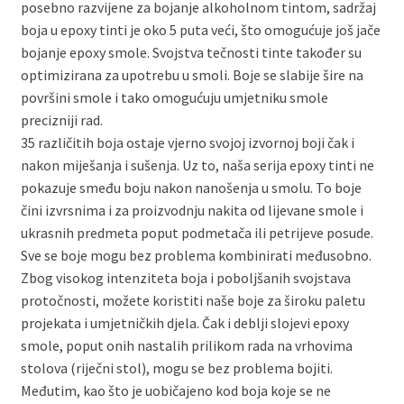
posebno razvijene za bojanje alkoholnom tintom, sadržaj
boja u epoxy tinti je oko 5 puta veći, što omogućuje još jače
bojanje epoxy smole. Svojstva tečnosti tinte također su
optimizirana za upotrebu u smoli. Boje se slabije šire na
površini smole i tako omogućuju umjetniku smole
precizniji rad.
35 različitih boja ostaje vjerno svojoj izvornoj boji čak i
nakon miješanja i sušenja. Uz to, naša serija epoxy tinti ne
pokazuje smeđu boju nakon nanošenja u smolu. To boje
čini izvrsnima i za proizvodnju nakita od lijevane smole i
ukrasnih predmeta poput podmetača ili petrijeve posude.
Sve se boje mogu bez problema kombinirati međusobno.
Zbog visokog intenziteta boja i poboljšanih svojstava
protočnosti, možete koristiti naše boje za široku paletu
projekata i umjetničkih djela. Čak i deblji slojevi epoxy
smole, poput onih nastalih prilikom rada na vrhovima
stolova (riječni stol), mogu se bez problema bojiti.
Međutim, kao što je uobičajeno kod boja koje se ne