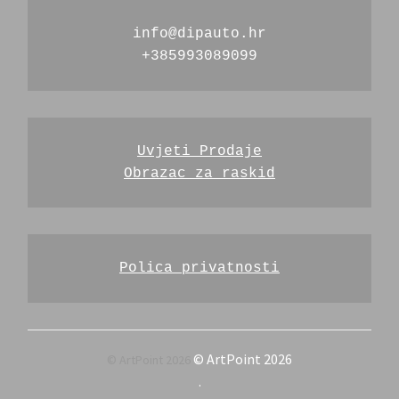
info@dipauto.hr
+385993089099
Uvjeti Prodaje
Obrazac za raskid
Polica privatnosti
© ArtPoint 2026
.