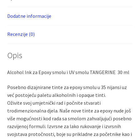
količina
Dodatne informacije
Recenzije (0)
Opis
Alcohol Ink za Epoxy smolu i UV smolu TANGERINE 30 ml
Posebno dizajnirane tinte za epoxy smolu u 35 nijansi uz
već postojeću paletu alkoholnih i opaque tinti.
Oživite svoj umjetnički rad i počnite stvarati
trodimenzionalna djela. Naše nove tinte za epoxy nude još
više mogućnosti kod rada sa smolom zahvaljujući posebno
razvijenoj formuli. Izvrsne za lako rukovanje i izvrsnih
svojstava protočnosti, boje su prikladne za početnike kao i