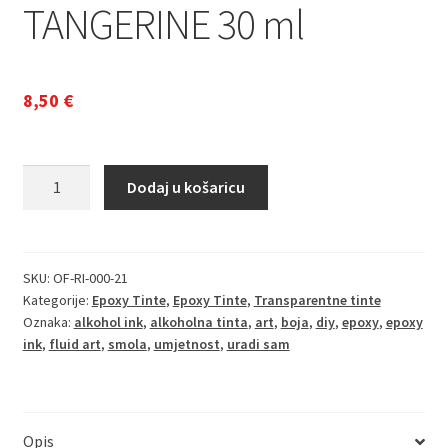
TANGERINE 30 ml
8,50
€
Alcohol
Dodaj u košaricu
Ink
za
Epoxy
smolu
SKU:
OF-RI-000-21
Kategorije:
Epoxy Tinte
,
Epoxy Tinte
,
Transparentne tinte
i
Oznaka:
alkohol ink
,
alkoholna tinta
,
art
,
boja
,
diy
,
epoxy
,
epoxy
UV
ink
,
fluid art
,
smola
,
umjetnost
,
uradi sam
smolu
TANGERINE
30
ml
Opis